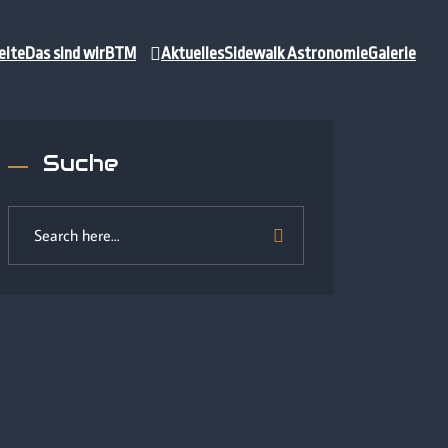
eite
Das sind wir
BTM
Aktuelles
Sidewalk Astronomie
Galerie
Suche