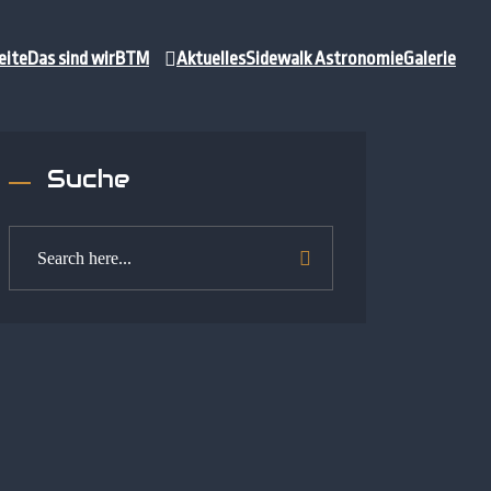
eite
Das sind wir
BTM
Aktuelles
Sidewalk Astronomie
Galerie
Suche