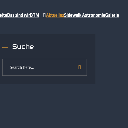
eite
Das sind wir
BTM
Aktuelles
Sidewalk Astronomie
Galerie
Suche