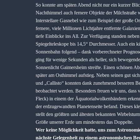
So konnte am späten Abend nicht nur ein kurzer Bli
Nachthimmel auch fernere Objekte der Milchstraße 
Interstellare Gasnebel wie zum Beispiel der große O
fernere, viele Millionen Lichtjahre entfernte Gala
tiefe Einblicke ins All. Zur Verfügung standen nebe
Spiegelteleskope bis 14,5“ Durchmesser. Auch ein k
Sonnenbahn folgend – dank vorberechneter Prognose 
ging für wenige Sekunden als heller, sich bewegende
Sonnenlicht Gaimersheim streifte. Einen schönen Absc
später am Osthimmel aufstieg. Neben seinen gut sic
und „Callisto“ konnten dank zunehmend besseren Be
beobachtet werden. Besonders freuen wir uns, dass
Fleck) in einem der Äquatorialwolkenbändern erkenn
der erdzugewandten Planetenseite befand. Dieses kle
stellt den größten und ältesten bekannten Wirbelstu
Größe unserer Erde um mindestens das Doppelte.
Wer keine Möglichkeit hatte, uns zum Astronomi
nächste Gelegenheit zu einem astronomischen B