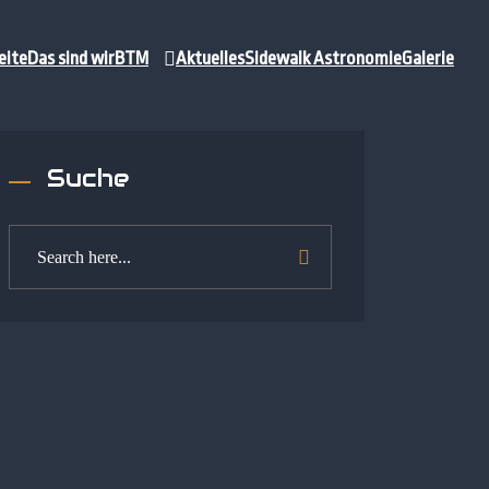
eite
Das sind wir
BTM
Aktuelles
Sidewalk Astronomie
Galerie
Suche