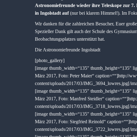
Astronomiefreunde wieder ihre Teleskope zur 7.
in Ingolstadt
auf
(nur bei klarem Himmel!). Im Foku
Wir danken für die zahlreichen Besucher, Euer großes
Spezieller Dank gilt auch der Schule des Gymnasium
Beobachtungsplatzes unterstützt hat.
Die Astronomiefreunde Ingolstadt
[photo_gallery]
[image thumb_width=“135″ thumb_height=“135″ ligh
März 2017, Foto: Peter Maier“ caption=““]http://ww
content/uploads/2017/03/IMG_3694_lowres.jpg[/im
[image thumb_width=“135″ thumb_height=“135″ ligh
März 2017, Foto: Manfred Steidler“ caption=““]http
content/uploads/2017/03/IMG_3718_lowres.jpg[/im
[image thumb_width=“135″ thumb_height=“135″ ligh
März 2017, Foto: Siegfried Reinold“ caption=““]htt
content/uploads/2017/03/IMG_3722_lowres.jpg[/im
[image thumb_width=“135″ thumb_height=“135″ ligh