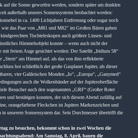
ck auf die Sonne geworfen werden, sondern später am dunklen
weit außerhalb unseres Sonnensystems beobachtet werden:
rionnebel in ca. 1400 Lichtjahren Entfernung oder sogar noch
xien wie das Paar von „M81 und M82″ im Großen Bären gaben
n kindgerechten Tischteleskopen auch größere Linsen- und
ünstliches Himmelsobjekt konnte – wenn auch nicht der
mit freiem Auge gesichtet werden: Der Satellit „Iridium 58“
r „Stern“ am Himmel auf, als das von ihm reflektierte
hluss bot schließlich der große Gasplanet Jupiter, als dieser
htbaren, vier Galileischen Monden „Io“, „Europa“, „Ganymed“
dingungen auch die Wolkenbänder auf der Jupiteroberfläche
 viele Besucher auch den sogenannten „GRF“ (Großer Roter
en und bestätigen konnten, der sich diesem Abend zufällig auf
ine, orangefarbene Fleckchen ist Jupiters Markenzeichen und
rm in unserem Sonnensystem dar. Sein Durchmesser übertrifft die
etag zu besuchen, bekommt schon in zwei Wochen die
eoachtungsabend: Am
Samstag, 8. April, bauen die