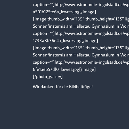
caption=““]http://www.astronomie-ingolstadt.de/
a501b125fe6a_lowres.jpg[/image]
[image thumb_width=“135″ thumb_height=“135″ ligh
Sonnenfinsternis am Hallertau Gymnasium in Wolnz
caption=““]http://www.astronomie-ingolstadt.de/
1733a8b76e4a_lowres.jpg[/image]
[image thumb_width=“135″ thumb_height=“135″ ligh
Sonnenfinsternis am Hallertau Gymnasium in Wolnz
caption=““]http://www.astronomie-ingolstadt.de
6fe1aeb57df0_lowres.jpg[/image]
[/photo_gallery]
Wir danken für die Bildbeiträge!