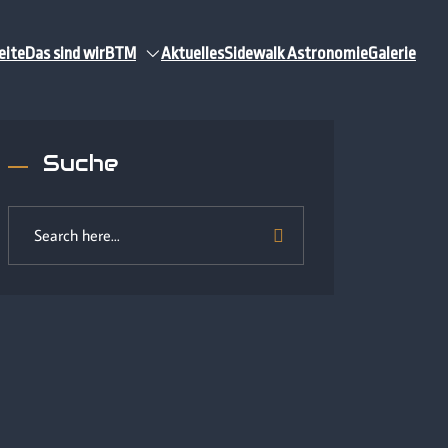
eite
Das sind wir
BTM
Aktuelles
Sidewalk Astronomie
Galerie
Suche